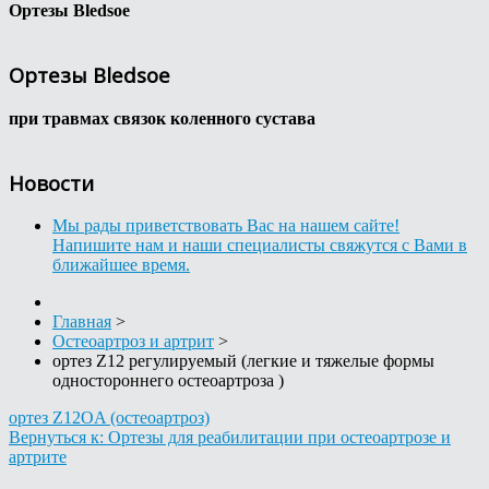
Ортезы Bledsoe
Ортезы Bledsoe
при травмах связок коленного сустава
Новости
Мы рады приветствовать Вас на нашем сайте!
Напишите нам и наши специалисты свяжутся с Вами в
ближайшее время.
Главная
>
Остеоартроз и артрит
>
ортез Z12 регулируемый (легкие и тяжелые формы
одностороннего остеоартроза )
ортез Z12OA (остеоартроз)
Вернуться к: Ортезы для реабилитации при остеоартрозе и
артрите