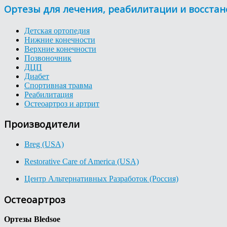
Ортезы для лечения, реабилитации и восста
Детская ортопедия
Нижние конечности
Верхние конечности
Позвоночник
ДЦП
Диабет
Спортивная травма
Реабилитация
Остеоартроз и артрит
Производители
Breg (USA)
Restorative Care of America (USA)
Центр Альтернативных Разработок (Россия)
Остеоартроз
Ортезы Bledsoe